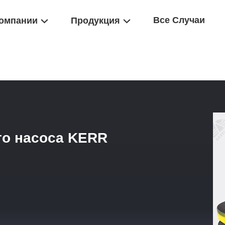
Все Случаи
омпании
Продукция
сти Насоса С Плунзером
/
Клапан И Седло Поршневого Насоса K
го насоса KERR