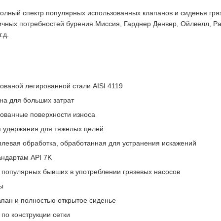
полный спектр популярных использованных клапанов и сиденья гря
чных потребностей бурения.Миссия, Гарднер Денвер, Ойлвелл, Ра
.д.
кованой легированной стали AISI 4119
на для больших затрат
рованные поверхности износа
я удержания для тяжелых целей
плевая обработка, обработанная для устранения искажений
андартам API 7K
 популярных бывших в употреблении грязевых насосов
ы
пан и полностью открытое сиденье
 по конструкции сетки