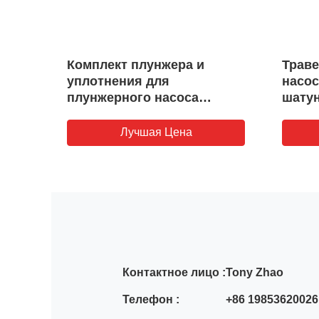
Комплект плунжера и
Траве
ля
уплотнения для
насос
0
плунжерного насоса
шату
TWS600S TWS1000
TWS2250 QWS2500
Лучшая Цена
Контактное лицо :
Tony Zhao
Телефон :
+86 19853620026