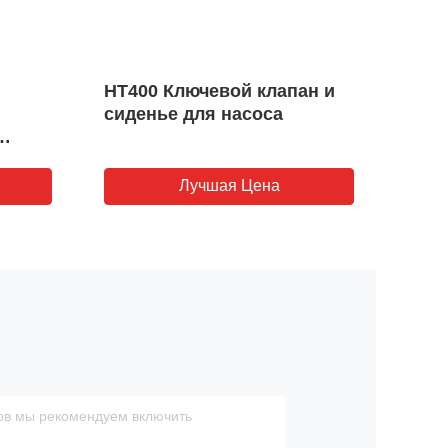
HT400 Ключевой клапан и
Клап
сиденье для насоса
пор
KA5
Лучшая Цена