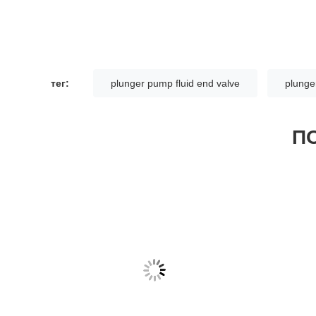
тег:
plunger pump fluid end valve
plunge
П