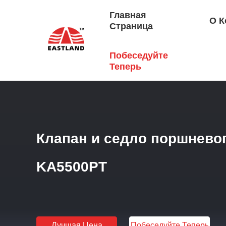
Главная
О К
Страница
Побеседуйте
Главная Страница
/
Продукция
/
Части Концовки Жидко
Теперь
Клапан и седло поршнево
KA5500PT
Лучшая Цена
Побеседуйте Теперь