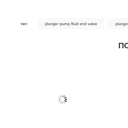
тег:
plunger pump fluid end valve
plunge
П