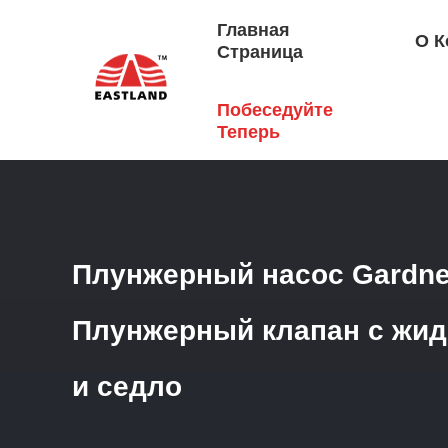
Главная
О К
Страница
Побеседуйте
Главная Страница
/
Продукция
/
Части Концовки Жидко
Теперь
Плунжерный насос Gardne
Плунжерный клапан с жид
и седло