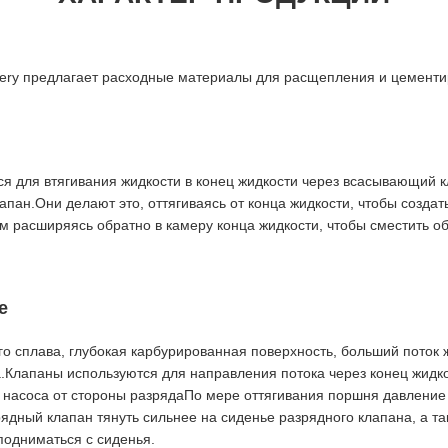
hinery предлагает расходные материалы для расщепления и цемент
я для втягивания жидкости в конец жидкости через всасывающий к
апан.Они делают это, оттягиваясь от конца жидкости, чтобы созда
ем расширяясь обратно в камеру конца жидкости, чтобы сместить о
е
го сплава, глубокая карбурированная поверхность, больший поток 
.Клапаны используются для направления потока через конец жидко
насоса от стороны разрядаПо мере оттягивания поршня давление 
рядный клапан тянуть сильнее на сиденье разрядного клапана, а та
одниматься с сиденья.