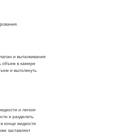
ирования.
лапан и выталкивания
ть объем в камере
бъем и вытолкнуть
жидкости и легкое
сти и разделить
в конце жидкости
кже заставляет