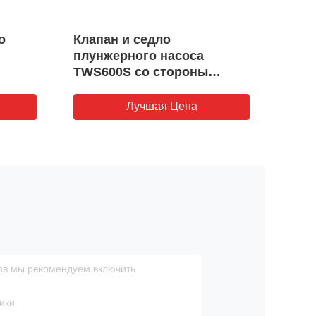
о
Клапан и седло
Плун
плунжерного насоса
Den
TWS600S со стороны
клап
жидкости
част
Лучшая Цена