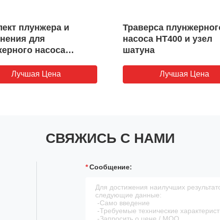
ект плунжера и
Траверса плунжерног
нения для
насоса HT400 и узел
ерного насоса
шатуна
00S TWS1000
250 QWS2500
Лучшая Цена
Лучшая Цена
СВЯЖИСЬ С НАМИ
Сообщение: