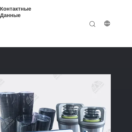
Контактные
Данные
 Плунжерный Клапан С Жидкостной Частью И Седло