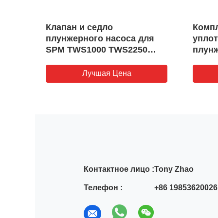
а
Клапан и седло
Компл
плунжерного насоса для
уплот
SPM TWS1000 TWS2250
плунж
QWS2500
TWS6
TWS2
Лучшая Цена
Контактное лицо :
Tony Zhao
Телефон :
+86 19853620026