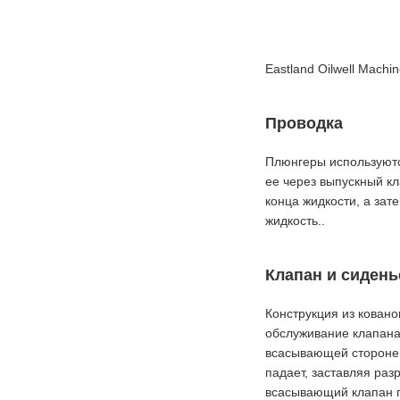
Eastland Oilwell Mac
Проводка
Плюнгеры используютс
ее через выпускный кл
конца жидкости, а зат
жидкость..
Клапан и сидень
Конструкция из ковано
обслуживание клапана
всасывающей стороне 
падает, заставляя раз
всасывающий клапан п