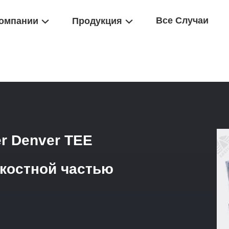
Все Случаи
омпании
Продукция
сти Насоса С Плунзером
/
Плунжерный Насос Gardner Denver TEE
r Denver TEE
костной частью