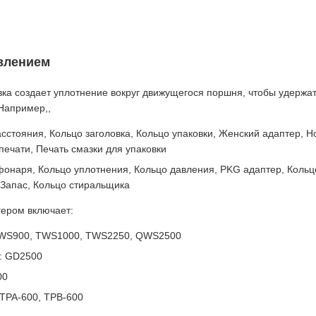
авлением
ка создает уплотнение вокруг движущегося поршня, чтобы удержат
.Например,,
асстояния, Кольцо заголовка, Кольцо упаковки, Женский адаптер, Н
печати, Печать смазки для упаковки
фонаря, Кольцо уплотнения, Кольцо давления, PKG адаптер, Кольцо
 Запас, Кольцо стиральщика
гером включает:
TWS900, TWS1000, TWS2250, QWS2500
: GD2500
00
 TPA-600, TPB-600