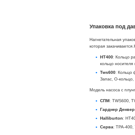
Упаковка под д
Нагнетательная упаков
которая закачивается
HT400
: Кольцо р
кольцо носителя 
Tws600
: Кольцо 
Запас, O-кольцо,
Модель насоса с плун
СПМ
: TWS600, 
Гарднер Денвер
Halliburton
: HT4
Серва
: TPA-400,