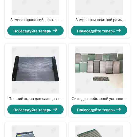
Замена экрана вибросита со
Замена композитной рамы
стальной рамой на M-I SWACO
вибросита на M-I SWACO
Mongoose
Mongoose
Побеседуйте теперь
Побеседуйте теперь
Плоский экран для сланцевого
Сито для шейкерной установки
шейкера для сланцевого
для контроля твердых частиц
шейкера твердого контроля
буровой установки
Побеседуйте теперь
Побеседуйте теперь