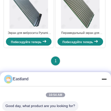
Экран для вибросита Pyramid
Пирамидальный экран для
Shale Shaker для FLC500
сланцевой шайбы FLC2000
Побеседуйте теперь
Побеседуйте теперь
1
Eastland
Быстрый контакт
Адрес
10:54 AM
№1, Здание, 5009, К югу от улицы Запад Чонгде, Дорога
Good day, what product are you looking for?
Яньцзы, Гаоми, Город Вэйфан, Провинция Шаньдун,