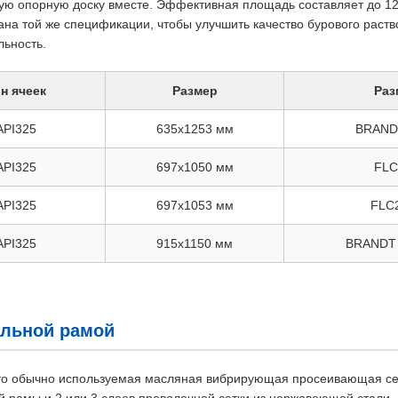
ую опорную доску вместе. Эффективная площадь составляет до 12
ана той же спецификации, чтобы улучшить качество бурового раств
льность.
н ячеек
Размер
Раз
API325
635x1253 мм
BRAND
API325
697x1050 мм
FLC
API325
697x1053 мм
FLC
API325
915x1150 мм
BRANDT
альной рамой
это обычно используемая масляная вибрирующая просеивающая сет