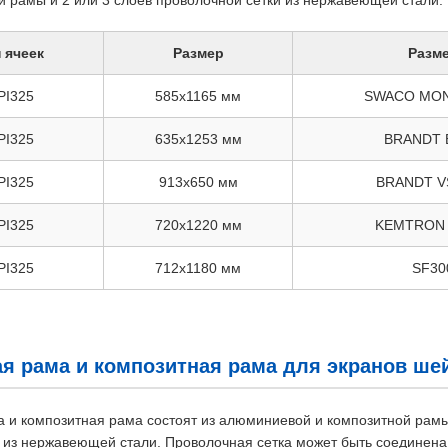
ой рамы и 2 или 3 слоев проволочной сетки из нержавеющей стали.
 ячеек
Размер
Разм
PI325
585x1165 мм
SWACO MO
PI325
635x1253 мм
BRANDT 
PI325
913x650 мм
BRANDT V
PI325
720x1220 мм
KEMTRON 
PI325
712x1180 мм
SF30
 рама и композитная рама для экранов ше
и композитная рама состоят из алюминиевой и композитной рамы 
 из нержавеющей стали. Проволочная сетка может быть соединена