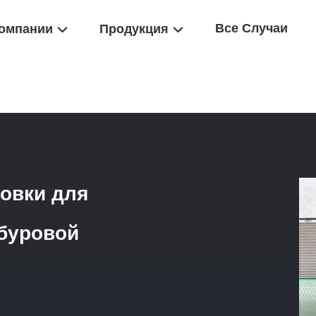
Все Случаи
омпании
Продукция
а
/
Сито Для Шейкерной Установки Для Контроля Твердых Частиц Б
овки для
 буровой