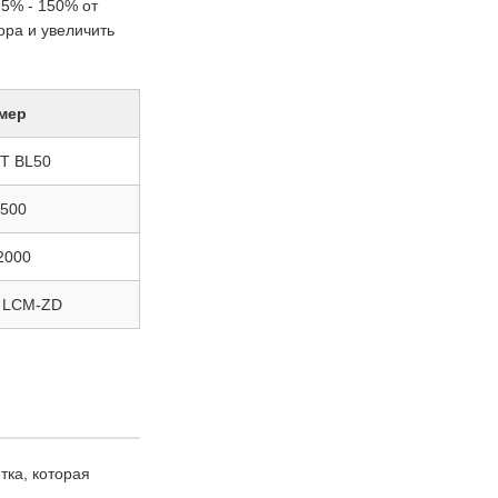
5% - 150% от
ора и увеличить
мер
T BL50
500
2000
 LCM-ZD
ка, которая