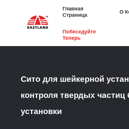
Главная
О К
Страница
Побеседуйте
Главная Страница
/
Продукция
/
Экран Шейкера Сланц
Теперь
Сито для шейкерной устан
контроля твердых частиц
установки