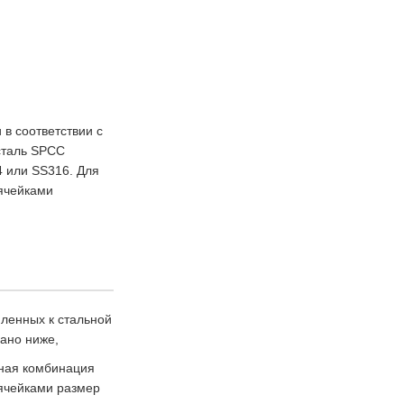
в соответствии с
сталь SPCC
4 или SS316. Для
 ячейками
пленных к стальной
зано ниже,
чная комбинация
ячейками размер