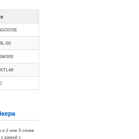
ер
NGOOSE
BL-50
SM300
KTL48
0
йкера
и 2 или 3 слоев
 с рамой с