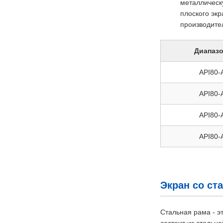
металлическ
плоского экр
производите
Диапазо
API80-
API80-
API80-
API80-
Экран со ст
Стальная рама - 