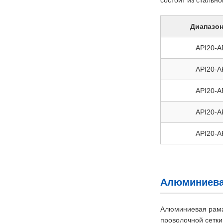
состоит из стальн
Диапазон
API20-A
API20-A
API20-A
API20-A
API20-A
Алюминиевая
Алюминиевая рама 
проволочной сетки