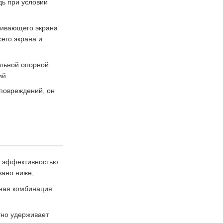
дь при условии
еивающего экрана
его экрана и
альной опорной
ий.
 повреждений, он
й эффективностью
зано ниже,
чная комбинация
тно удерживает