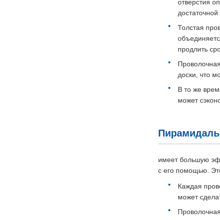
отверстия о
достаточной 
Толстая про
объединяется
продлить сро
Проволочная
доски, что 
В то же вре
может сэконо
Пирамидаль
имеет большую эф
с его помощью. Эт
Каждая пров
может сдела
Проволочная