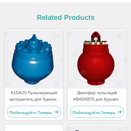
Related Products
K10/K20 Пульсирующий
Демпфер пульсаций
заглушитель для бурения
KB45/KB75 для бурового
нефтяных скважин
триплексного бурового
Триплексный грязевой
насоса
Побеседуйте Теперь
Побеседуйте Теперь
насос