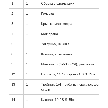
1
1
Сборка с шпильками
2
1
Головка
3
1
Крышка манометра
4
1
Мембрана
6
1
Заглушка, нижняя
8
1
Клапан, игольчатый
9
1
Манометр (0-6000PSI), давление
12
1
Ниппель, 1/4" x короткий S.S. Pipe
13
1
Тройник, 1/4" труба из нержавеющей
стали
14
1
Клапан, 1/4" S.S. Bleed