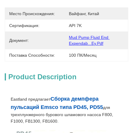
Место Происхождения:
Вайфанг, Китай
Сертификация:
API 7K
Mud Pump Fluid End 
Документ:
Expendab...ey.pdf
Поставка Способности:
100 ПК/месяц
Product Description
Сборка демпфера
Eastland предлагает
пульсаций Emsco типа PD45, PD55
для
трехплунжерного бурового шламового насоса F800,
F1000, FB1300, FB1600.