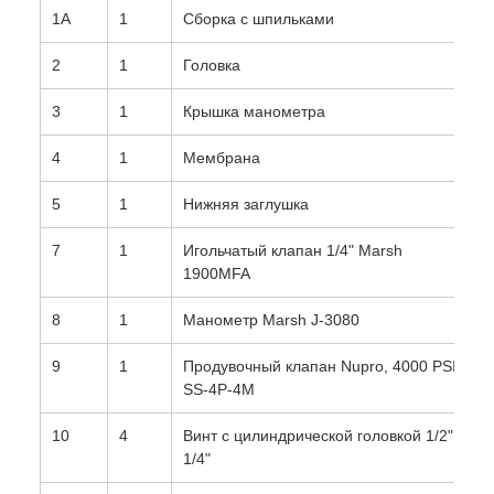
1A
1
Сборка с шпильками
2
1
Головка
3
1
Крышка манометра
4
1
Мембрана
5
1
Нижняя заглушка
7
1
Игольчатый клапан 1/4" Marsh
1900MFA
8
1
Манометр Marsh J-3080
9
1
Продувочный клапан Nupro, 4000 PSI
SS-4P-4M
10
4
Винт с цилиндрической головкой 1/2" x
1/4"