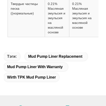
Твердые частицы
0.21%
0.21%
0.
песка
Масляная
Масляная
Ма
((нормальные)
эмульсия и
эмульсия и
эм
эмульсия
эмульсия на
эм
на
масляной
на
масляной
основе
ма
основе
ос
Тэги:
Mud Pump Liner Replacement
Mud Pump Liner With Warranty
Wirth TPK Mud Pump Liner