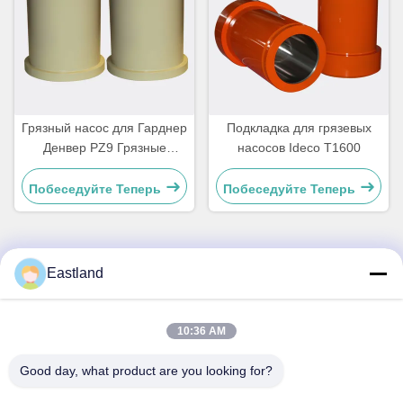
Грязный насос для Гарднер
Подкладка для грязевых
Денвер PZ9 Грязные
насосов Ideco T1600
насосы
Побеседуйте Теперь
Побеседуйте Теперь
Eastland
Быстрый контакт
Адрес
10:36 AM
№1, Здание, 5009, К югу от улицы Запад Чонгде, Дорога
Good day, what product are you looking for?
Яньцзы, Гаоми, Город Вэйфан, Провинция Шаньдун,
Китай