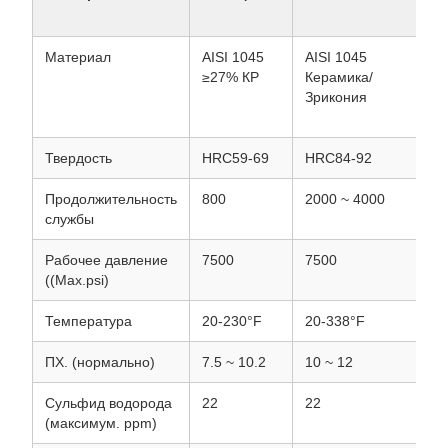
Материал
AISI 1045
AISI 1045
AI
≥27% КР
Керамика/
С 
Зрикония
от
Твердость
HRC59-69
HRC84-92
HR
Продолжительность
800
2000 ~ 4000
80
службы
Рабочее давление
7500
7500
75
((Max.psi)
Температура
20-230°F
20-338°F
20
ПХ. (нормально)
7.5 ~ 10.2
10 ~ 12
7.
Сульфид водорода
22
22
22
(максимум. ppm)