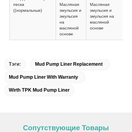
песка
Масляная
Масляная
Ма
((нормальные)
эмульсия и
эмульсия и
эм
эмульсия
эмульсия на
эм
на
масляной
на
масляной
основе
ма
основе
ос
Тэги:
Mud Pump Liner Replacement
Mud Pump Liner With Warranty
Wirth TPK Mud Pump Liner
Сопутствующие Товары