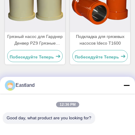
Грязный насос для Гарднер
Подкладка для грязевых
Денвер PZ9 Грязные
насосов Ideco T1600
насосы
Побеседуйте Теперь
Побеседуйте Теперь
Eastland
Быстрый контакт
Адрес
12:36 PM
№1, Здание, 5009, К югу от улицы Запад Чонгде, Дорога
Good day, what product are you looking for?
Яньцзы, Гаоми, Город Вэйфан, Провинция Шаньдун,
Китай