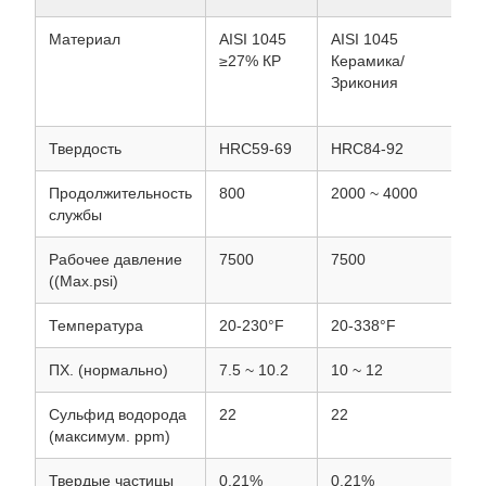
Материал
AISI 1045
AISI 1045
AI
≥27% КР
Керамика/
С 
Зрикония
от
Твердость
HRC59-69
HRC84-92
HR
Продолжительность
800
2000 ~ 4000
80
службы
Рабочее давление
7500
7500
75
((Max.psi)
Температура
20-230°F
20-338°F
20
ПХ. (нормально)
7.5 ~ 10.2
10 ~ 12
7.
Сульфид водорода
22
22
22
(максимум. ppm)
Твердые частицы
0.21%
0.21%
0.