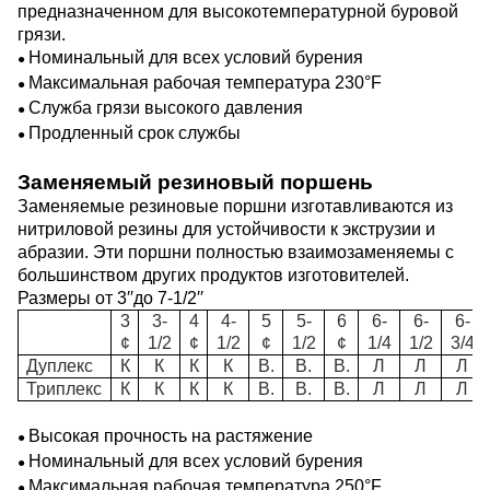
предназначенном для высокотемпературной буровой
грязи.
Номинальный для всех условий бурения
●
Максимальная рабочая температура 230
°F
●
Служба грязи высокого давления
●
Продленный срок службы
●
Заменяемый резиновый поршень
Заменяемые резиновые поршни изготавливаются из
нитриловой резины для устойчивости к экструзии и
абразии.
Эти поршни полностью взаимозаменяемы с
большинством других продуктов изготовителей.
Размеры от 3
′′
до 7-1/2
′′
3
3-
4
4-
5
5-
6
6-
6-
6-
¢
1/2
¢
1/2
¢
1/2
¢
1/4
1/2
3/4
Дуплекс
К
К
К
К
В.
В.
В.
Л
Л
Л
Триплекс
К
К
К
К
В.
В.
В.
Л
Л
Л
Высокая прочность на растяжение
●
Номинальный для всех условий бурения
●
Максимальная рабочая температура 250
°F
●