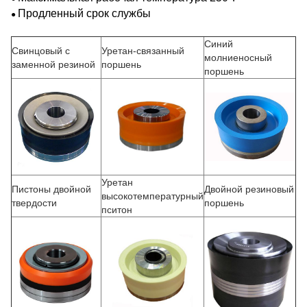
Продленный срок службы
●
Синий
Свинцовый с
Уретан-связанный
молниеносный
заменной резиной
поршень
поршень
Уретан
Пистоны двойной
Двойной резиновый
высокотемпературный
твердости
поршень
пситон