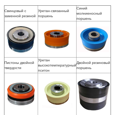
Синий
Свинцовый с
Уретан-связанный
молниеносный
заменной резиной
поршень
поршень
Уретан
Пистоны двойной
Двойной резиновый
высокотемпературный
твердости
поршень
пситон