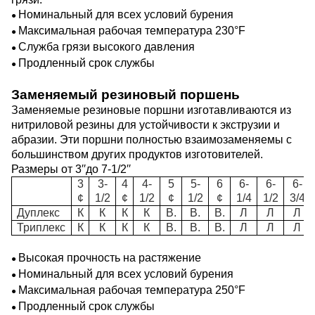
Номинальный для всех условий бурения
●
Максимальная рабочая температура 230
°F
●
Служба грязи высокого давления
●
Продленный срок службы
●
Заменяемый резиновый поршень
Заменяемые резиновые поршни изготавливаются из
нитриловой резины для устойчивости к экструзии и
абразии.
Эти поршни полностью взаимозаменяемы с
большинством других продуктов изготовителей.
Размеры от 3
′′
до 7-1/2
′′
3
3-
4
4-
5
5-
6
6-
6-
6-
¢
1/2
¢
1/2
¢
1/2
¢
1/4
1/2
3/4
Дуплекс
К
К
К
К
В.
В.
В.
Л
Л
Л
Триплекс
К
К
К
К
В.
В.
В.
Л
Л
Л
Высокая прочность на растяжение
●
Номинальный для всех условий бурения
●
Максимальная рабочая температура 250
°F
●
Продленный срок службы
●