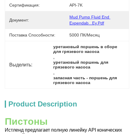
Сертификация:
API-7K
Mud Pump Fluid End 
Документ:
Expendab...ey.pdf
Поставка Способности:
5000 ПК/месяц
уретановый поршень в сборе 
для грязевого насоса
, 
уретановый поршень для 
Выделить:
грязевого насоса
, 
запасная часть - поршень для 
грязевого насоса
Product Description
Пистоны
Истленд предлагает полную линейку API конических