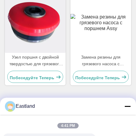
Узел поршня с двойной
Замена резины для
твердостью для грязевого
грязевого насоса с
насоса с бычьим носом
поршнем Assy
Побеседуйте Теперь
Побеседуйте Теперь
Eastland
Быстрый контакт
Address
4:41 PM
№1, Здание, 5009, К югу от улицы Запад Чонгде, Дорога