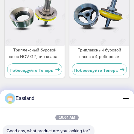
Триплексный буровой
Триплексный буровой
насос NOV G2, тип клапана
насос с 4-реберным
и седла
клапаном и седлом
Supreme
Побеседуйте Теперь
Побеседуйте Теперь
Eastland
Быстрый контакт
Address
10:04 AM
№1, Здание, 5009, К югу от улицы Запад Чонгде, Дорога
Good day, what product are you looking for?
Яньцзы, Гаоми, Город Вэйфан, Провинция Шаньдун,