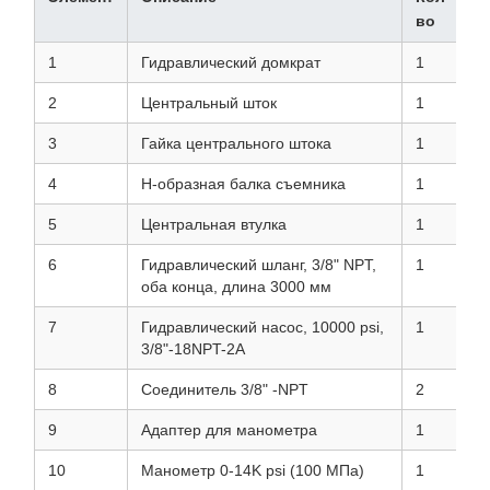
во
1
Гидравлический домкрат
1
2
Центральный шток
1
3
Гайка центрального штока
1
4
H-образная балка съемника
1
5
Центральная втулка
1
6
Гидравлический шланг, 3/8" NPT,
1
оба конца, длина 3000 мм
7
Гидравлический насос, 10000 psi,
1
3/8"-18NPT-2A
8
Соединитель 3/8" -NPT
2
9
Адаптер для манометра
1
10
Манометр 0-14K psi (100 МПа)
1