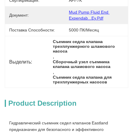
Сертификация:
API-7K
Mud Pump Fluid End 
Документ:
Expendab...ey.pdf
Поставка Способности:
5000 ПК/месяц
Съемник седла клапана 
трехплунжерного шламового 
насоса
, 
Выделить:
Сборочный узел съемника 
клапана шламового насоса
, 
Съемник седла клапана для 
трехплунжерных насосов
Product Description
Гидравлический съемник седел клапанов Eastland
предназначен для безопасного и эффективного