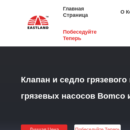
Главная
О К
Страница
Побеседуйте
Главная Страница
/
Продукция
/
Клапан И Сиденье Гря
Теперь
Клапан и седло грязевого
грязевых насосов Bomco и
Лучшая Цена
Побеседуйте Теперь