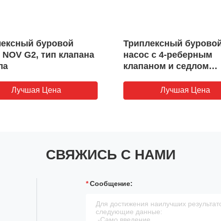
лексный буровой
Триплексный бурово
 NOV G2, тип клапана
насос с 4-реберным
ла
клапаном и седлом
Supreme
Лучшая Цена
Лучшая Цена
СВЯЖИСЬ С НАМИ
Сообщение: