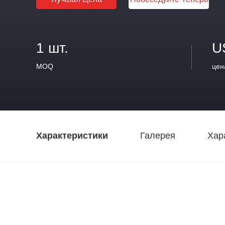
1 шт.
U
MOQ
цен
Характеристики
Галерея
Хар