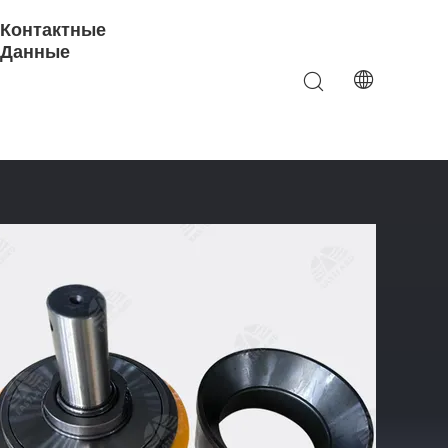
Контактные
Данные
сосов Bomco И LS National