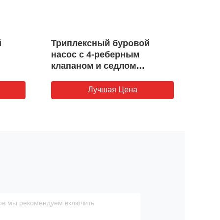
й
Триплексный буровой
Клап
насос с 4-реберным
насо
клапаном и седлом
насо
Supreme
Nati
Лучшая Цена