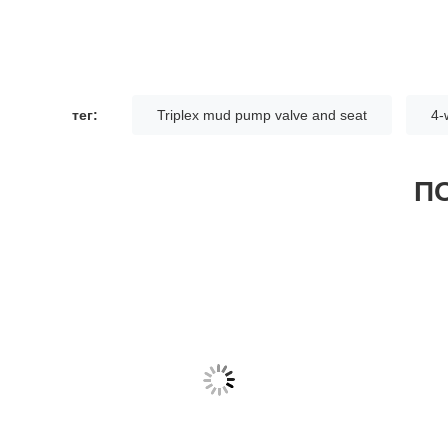
тег:
Triplex mud pump valve and seat
4-
П