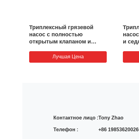
Триплексный грязевой
Трип
насос с полностью
насос
открытым клапаном и
и сед
сиденьем
Лучшая Цена
Контактное лицо :
Tony Zhao
Телефон :
+86 19853620026