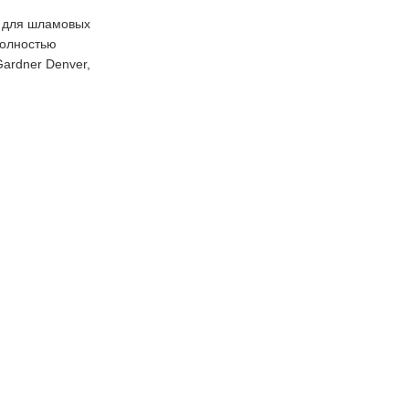
л для шламовых
полностью
ardner Denver,