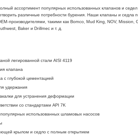
 полный ассортимент популярных использованных клапанов и седе
етворить различные потребности бурения. Наши клапаны и седла 
M-производителями, такими как Bomco, Mud King, NOV, Mission, G
thwest, Baker и Drillmec и т. д.
ваной легированной стали AISI 4119
ция клапана
а с глубокой цементацией
ля удержания
закалки для устранения деформации
тветствии со стандартами API 7K
х популярных использованных шламовых насосов
ы
яющей крылом и седло с полным открытием