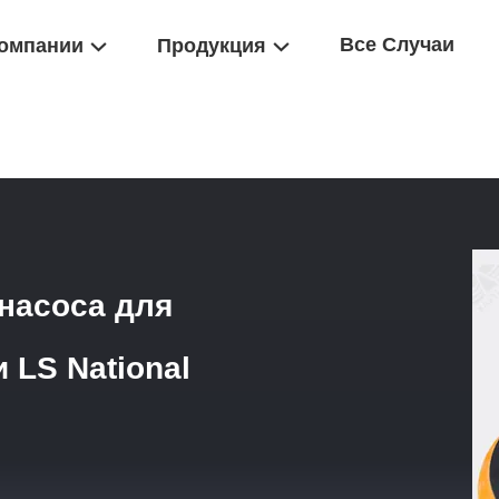
Все Случаи
омпании
Продукция
зевого Насоса
/
Клапан И Седло Грязевого Насоса Для Грязевых На
 насоса для
 LS National