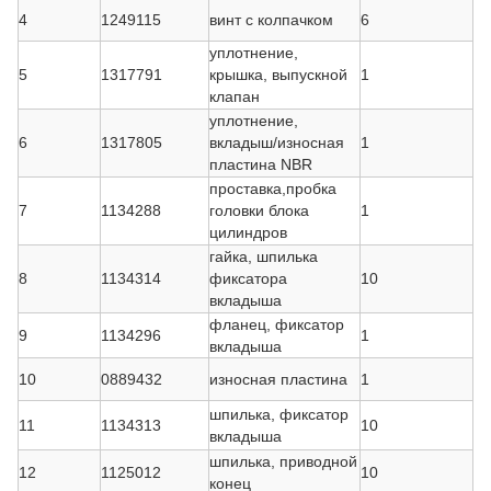
4
1249115
винт с колпачком
6
уплотнение,
5
1317791
крышка, выпускной
1
клапан
уплотнение,
6
1317805
вкладыш/износная
1
пластина NBR
проставка,пробка
7
1134288
головки блока
1
цилиндров
гайка, шпилька
8
1134314
фиксатора
10
вкладыша
фланец, фиксатор
9
1134296
1
вкладыша
10
0889432
износная пластина
1
шпилька, фиксатор
11
1134313
10
вкладыша
шпилька, приводной
12
1125012
10
конец