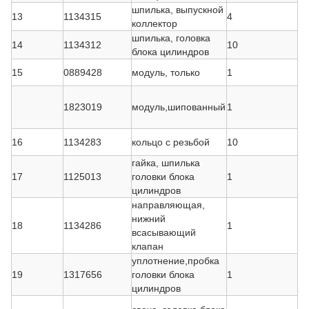
шпилька, выпускной
13
1134315
4
коллектор
шпилька, головка
14
1134312
10
блока цилиндров
15
0889428
модуль, только
1
1823019
модуль,шипованный
1
16
1134283
кольцо с резьбой
10
гайка, шпилька
17
1125013
головки блока
1
цилиндров
направляющая,
нижний
18
1134286
1
всасывающий
клапан
уплотнение,пробка
19
1317656
головки блока
1
цилиндров