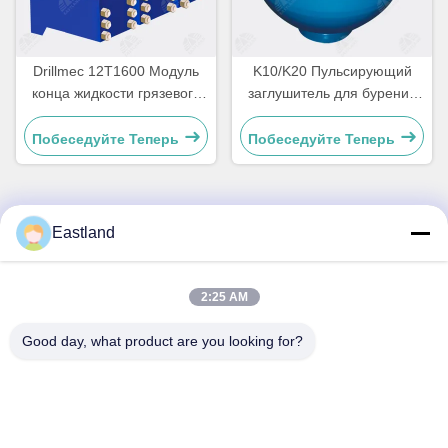
Drillmec 12T1600 Модуль
K10/K20 Пульсирующий
конца жидкости грязевого
заглушитель для бурения
насоса
нефтяных скважин
Триплексный грязевой
Побеседуйте Теперь
Побеседуйте Теперь
насос
Eastland
Быстрый контакт
Address
2:25 AM
№1, Здание, 5009, К югу от улицы Запад Чонгде, Дорога
Good day, what product are you looking for?
Яньцзы, Гаоми, Город Вэйфан, Провинция Шаньдун,
Китай
Tel
0086-15753619233