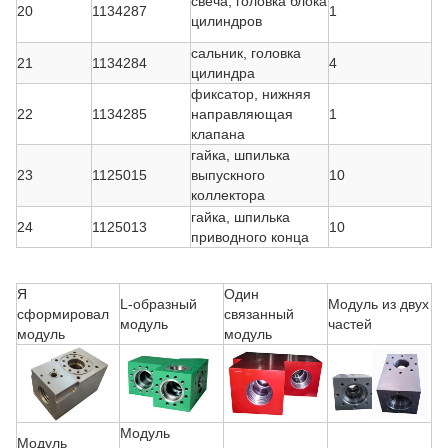
свеча, головка блока
20
1134287
1
цилиндров
сальник, головка
21
1134284
4
цилиндра
фиксатор, нижняя
22
1134285
направляющая
1
клапана
гайка, шпилька
23
1125015
выпускного
10
коллектора
гайка, шпилька
24
1125013
10
приводного конца
Я
Один
L-образный
Модуль из двух
сформировал
связанный
модуль
частей
модуль
модуль
Модуль
Модуль