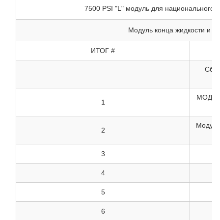
7500 PSI "L" модуль для национального 1
Модуль конца жидкости и а
ИТОГ #
Сбор
МОДУЛ
1
Модуль
2
3
4
5
6