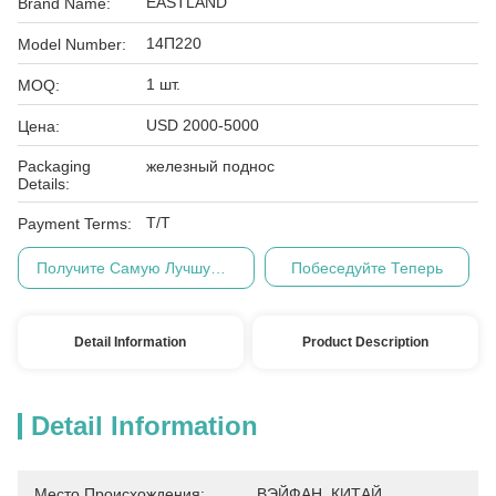
EASTLAND
Brand Name:
14П220
Model Number:
1 шт.
MOQ:
USD 2000-5000
Цена:
Packaging
железный поднос
Details:
Т/Т
Payment Terms:
Получите Самую Лучшую Цену
Побеседуйте Теперь
Detail Information
Product Description
Detail Information
Место Происхождения:
ВЭЙФАН, КИТАЙ