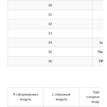
30
31
32
33
34
Заст
35
Печат
36
ПРИ
Один
Я сформировал
L-образный
соединенны
модуль
модуль
модуль